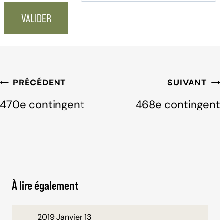
Navigation
PRÉCÉDENT
SUIVANT
de
470e contingent
468e contingent
l'article
À lire également
2019 Janvier 13