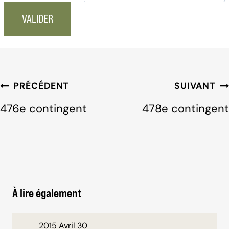
Navigation
PRÉCÉDENT
SUIVANT
de
476e contingent
478e contingent
l'article
À lire également
2015 Avril 30