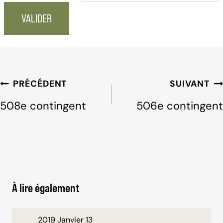
Navigation
PRÉCÉDENT
SUIVANT
de
508e contingent
506e contingent
l'article
À lire également
2019 Janvier 13