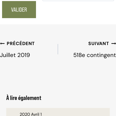
Navigation
PRÉCÉDENT
SUIVANT
de
Juillet 2019
518e contingent
l'article
À lire également
2020 Avril 1