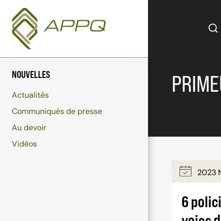
Aller
au
contenu
NOUVELLES
PRIME
Actualités
Communiqués de presse
Au devoir
Vidéos
2023 
6 polic
voies d