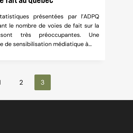
tatistiques présentées par l’ADPQ
nt le nombre de voies de fait sur la
 sont très préoccupantes. Une
 de sensibilisation médiatique à…
ion
s
1
2
3