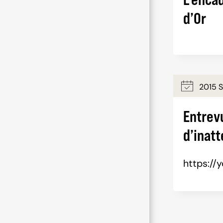
d’Or
2015 
Entrevu
d’inatt
https:/