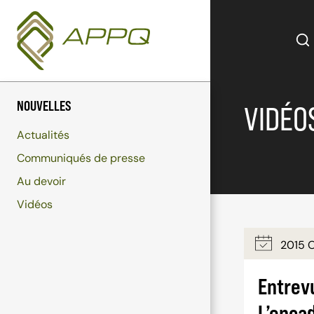
Aller
au
contenu
NOUVELLES
VIDÉO
Actualités
Communiqués de presse
Au devoir
Vidéos
2015 
Entrevu
L’encad