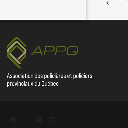
Navigat
Previou
dans
Page
la
page
Association des policières et policiers
provinciaux du Québec