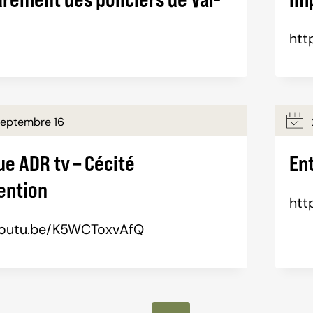
htt
Septembre 16
e ADR tv – Cécité
Ent
ention
htt
/youtu.be/K5WCToxvAfQ