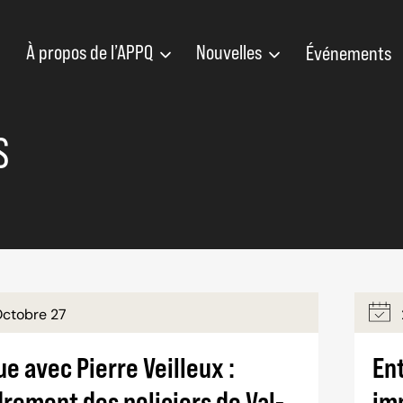
À propos de l’APPQ
Nouvelles
Événements
S
Octobre 27
e avec Pierre Veilleux :
Ent
rement des policiers de Val-
im