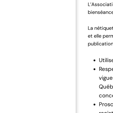
L’Associati
bienséance
La nétique
et elle pe
publications
Utili
Respe
vigue
Québe
conce
Prosc