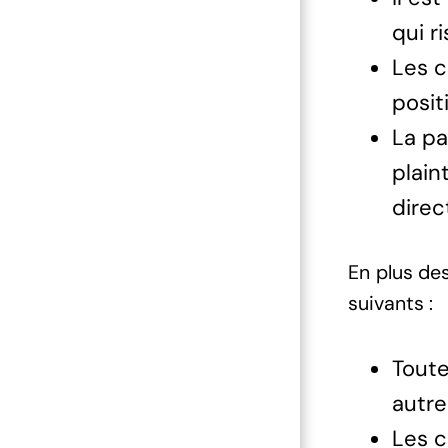
qui r
Les c
posit
La pa
plain
direc
En plus de
suivants :
Toute
autre
Les c