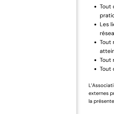
Tout 
prati
Les l
résea
Tout 
attein
Tout 
Tout 
L’Associat
externes pr
la présente