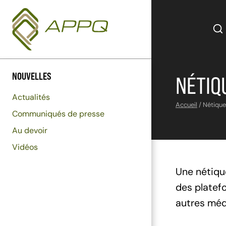
Aller
au
contenu
NOUVELLES
NÉTIQ
Actualités
Accueil
/
Nétique
Communiqués de presse
Au devoir
Vidéos
Une nétique
des platef
autres médi