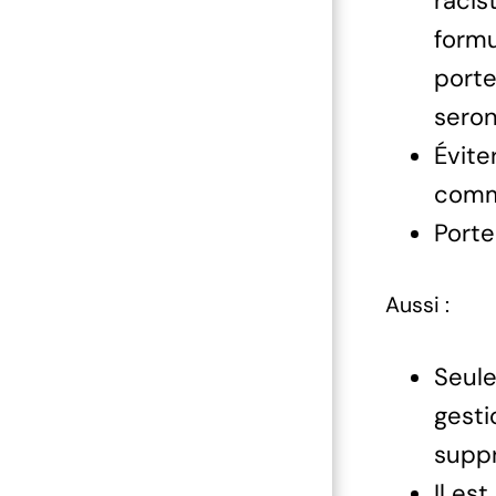
racis
formu
porte
seron
Évite
comme
Porte
Aussi :
Seule
gesti
suppr
Il es