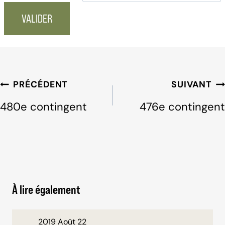
Navigation
PRÉCÉDENT
SUIVANT
de
480e contingent
476e contingent
l'article
À lire également
2019 Août 22