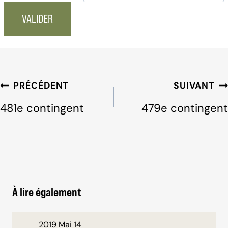
Navigation
PRÉCÉDENT
SUIVANT
de
481e contingent
479e contingent
l'article
À lire également
2019 Mai 14