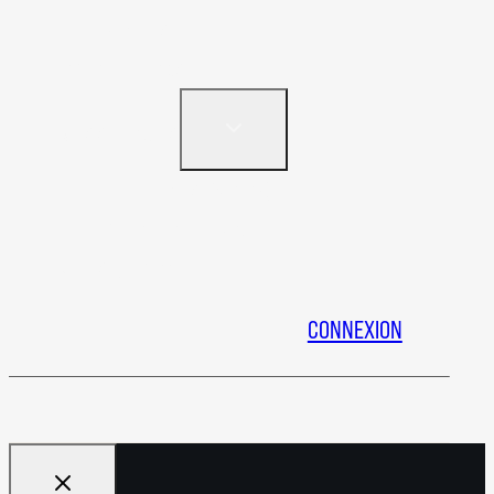
Vidéos
Événements
TOGGLE
Ressources
CHILD
MENU
Mémoires APPQ
Guide de marque
Nous joindre
CONNEXION