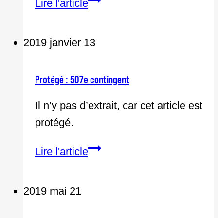
Mémoire
Lire l'article
de
l’APPQ
2019 janvier 13
déposé
à
Protégé : 507e contingent
la
Commission
Il n’y pas d’extrait, car cet article est
des
protégé.
Institutions
Protégé :
Lire l'article
relativement
507e
au
contingent
Projet
2019 mai 21
de