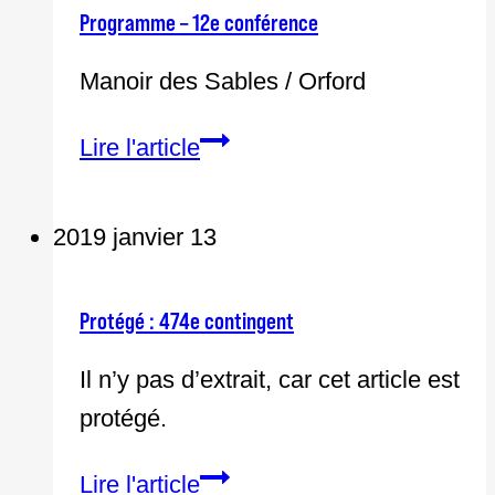
loi
Programme – 12e conférence
n°
Manoir des Sables / Orford
60
Programme
Lire l'article
–
12e
2019 janvier 13
conférence
Protégé : 474e contingent
Il n’y pas d’extrait, car cet article est
protégé.
Protégé :
Lire l'article