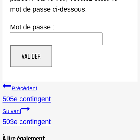
mot de passe ci-dessous.
Mot de passe :
Navigation
Précédent
de
505e contingent
l'article
Suivant
503e contingent
À lire également