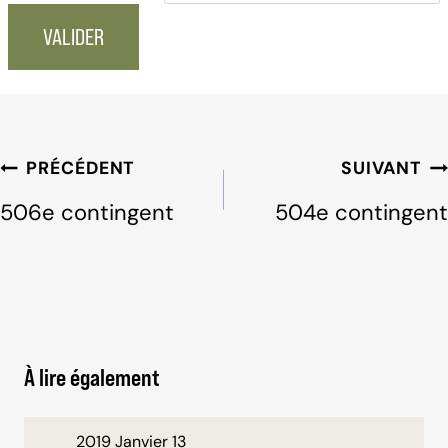
Navigation
PRÉCÉDENT
SUIVANT
de
506e contingent
504e contingent
l'article
À lire également
2019 Janvier 13