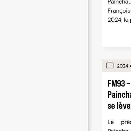
Painchau
Françoi
2024, le 
2024 A
FM93 –
Painch
se lève
Le pré