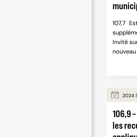
municip
107,7 Es
supplém
Invité su
nouveau 
2024 
106,9 –
les re
appliq