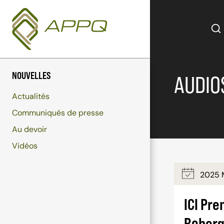
Aller
au
contenu
NOUVELLES
AUDIO
Actualités
Communiqués de presse
Au devoir
Vidéos
2025 
ICI Pr
Roberg