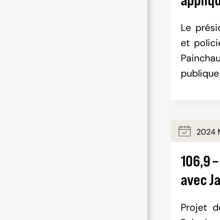
Le prési
et polic
Painchau
publique
2024 M
106,9 –
avec J
Projet 