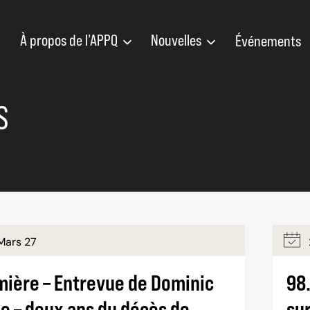
À propos de l’APPQ
Nouvelles
Événements
S
Mars 27
emière – Entrevue de Dominic
98
e – deux ans du décès de
sur