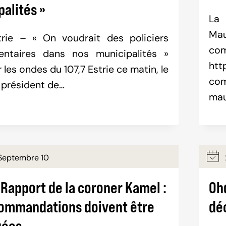
alités »
La 
Mau
trie – « On voudrait des policiers
co
entaires dans nos municipalités »
htt
r les ondes du 107,7 Estrie ce matin, le
com
président de…
mau
Septembre 10
 Rapport de la coroner Kamel :
Ohd
commandations doivent être
dé
uées