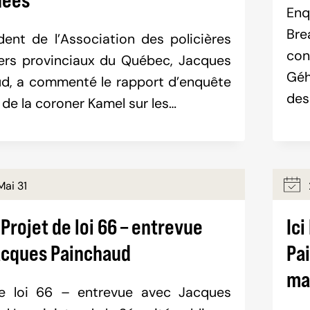
Enq
Bre
dent de l’Association des policières
co
iers provinciaux du Québec, Jacques
Géh
d, a commenté le rapport d’enquête
des
 de la coroner Kamel sur les…
ai 31
 Projet de loi 66 – entrevue
Ic
acques Painchaud
Pai
ma
de loi 66 – entrevue avec Jacques