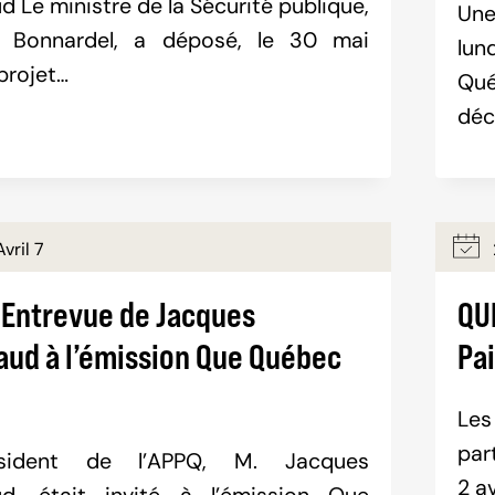
d Le ministre de la Sécurité publique,
Une
s Bonnardel, a déposé, le 30 mai
lun
projet…
Qué
déc
vril 7
 Entrevue de Jacques
QU
aud à l’émission Que Québec
Pa
Les
par
sident de l’APPQ, M. Jacques
2 a