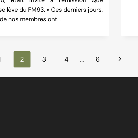
ud, était invité à l’émission Que
e lève du FM93. « Ces derniers jours,
 de nos membres ont…
ion
s
Next
1
2
3
4
…
6
Page