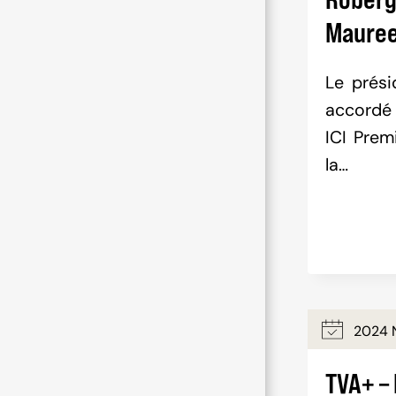
Mauree
Le prési
accordé 
ICI Prem
la…
2024 
TVA+ –