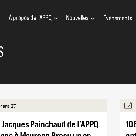
À propos de l’APPQ
Nouvelles
Événements
S
Mars 27
– Jacques Painchaud de l’APPQ
10
age à Maureen Breau un an
en