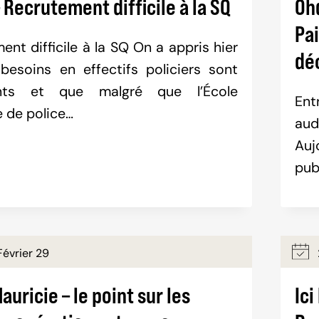
 Recrutement difficile à la SQ
Oh
Pai
ent difficile à la SQ On a appris hier
dé
besoins en effectifs policiers sont
ants et que malgré que l’École
Ent
e de police…
aud
Auj
pub
évrier 29
auricie – le point sur les
Ic