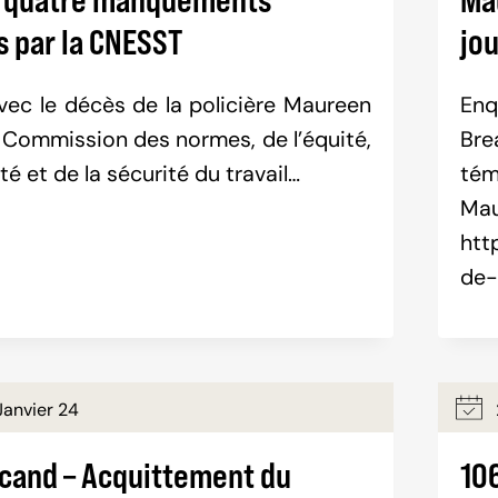
s par la CNESST
jo
avec le décès de la policière Maureen
Enq
a Commission des normes, de l’équité,
Bre
té et de la sécurité du travail…
tém
htt
de-
anvier 24
rcand – Acquittement du
106