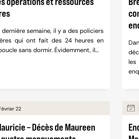
es opérations et ressources
Bre
res
co
en
 dernière semaine, il y a des policiers
ières qui ont fait des 24 heures en
Dan
 boucle sans dormir. Évidemment, il…
déc
les
enq
évrier 22
Mauricie – Décès de Maureen
En
: quatre manquements
Ma