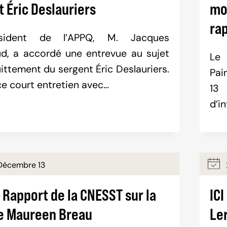
 Éric Deslauriers
mo
ra
sident de l’APPQ, M. Jacques
d, a accordé une entrevue au sujet
Le
uittement du sergent Éric Deslauriers.
Pai
ce court entretien avec…
13
d’i
Décembre 13
 Rapport de la CNESST sur la
ICI
e Maureen Breau
Le