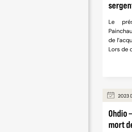
sergent
Le pré
Painchau
de l’acq
Lors de 
2023 
Ohdio –
mort d