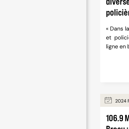
divers
policiè
« Dans la
et polic
ligne en
2024 F
106.9 
Breau 