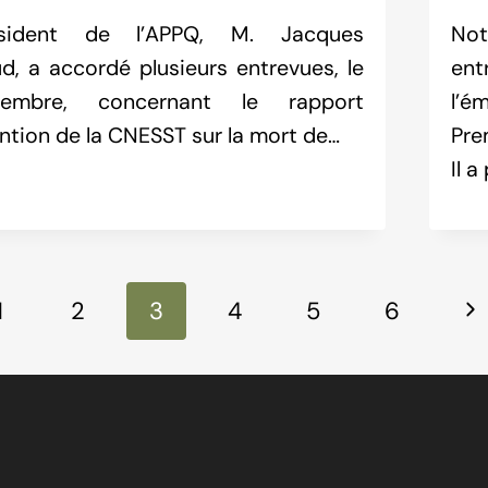
sident de l’APPQ, M. Jacques
Not
d, a accordé plusieurs entrevues, le
ent
embre, concernant le rapport
l’é
ention de la CNESST sur la mort de…
Pre
Il a
ion
s
Ne
1
2
3
4
5
6
Pa