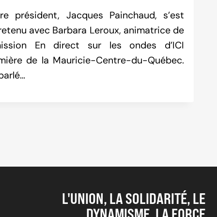
re président, Jacques Painchaud, s’est
retenu avec Barbara Leroux, animatrice de
mission En direct sur les ondes d’ICI
mière de la Mauricie-Centre-du-Québec.
 parlé…
xt
ge
L'UNION, LA SOLIDARITÉ, LE
DYNAMISME, LA FORCE