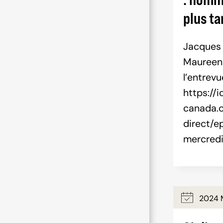
plus ta
Jacques
Maureen 
l’entre
https://i
canada.c
direct/e
mercred
2024 