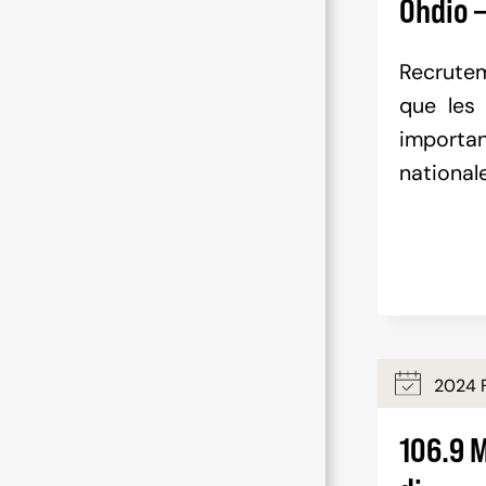
Ohdio –
Recrutem
que les 
import
national
2024 F
106.9 M