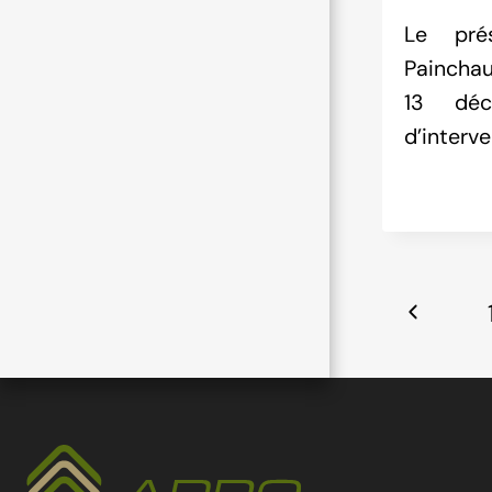
Le pré
Painchau
13 déc
d’interv
Navigat
Previou
dans
Page
la
page