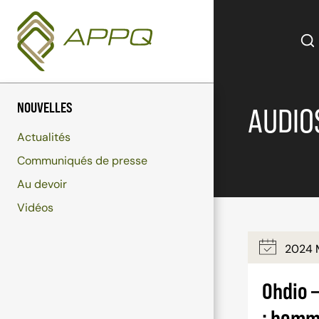
Aller
au
contenu
NOUVELLES
AUDIO
Actualités
Communiqués de presse
Au devoir
Vidéos
2024 
Ohdio 
: homm