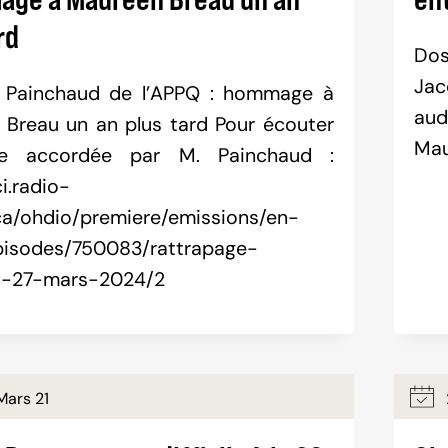
rd
Dos
Jac
 Painchaud de l’APPQ : hommage à
aud
Breau un an plus tard Pour écouter
Mau
vue accordée par M. Painchaud :
ci.radio-
a/ohdio/premiere/emissions/en-
pisodes/750083/rattrapage-
i-27-mars-2024/2
Mars 21