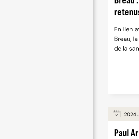
retenu
En lien 
Breau, l
de la san
2024 J
Paul A