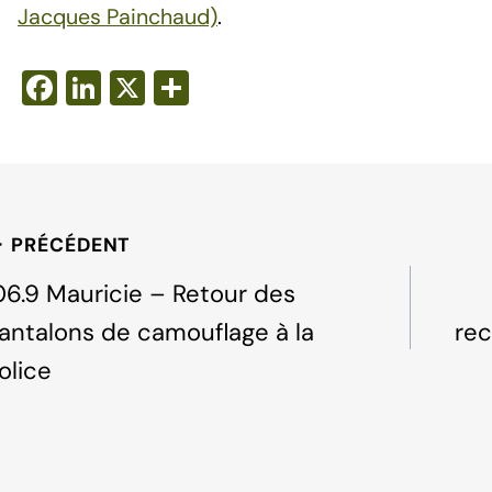
Jacques Painchaud)
.
F
Li
X
S
a
n
h
c
k
ar
e
e
e
b
dI
avigation
PRÉCÉDENT
o
n
e
o
06.9 Mauricie – Retour des
k
antalons de camouflage à la
rec
'article
olice