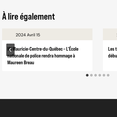
À lire également
2024 Avril 15
ICI Mauricie-Centre-du-Québec – L’École
Les 
nationale de police rendra hommage à
débu
Maureen Breau