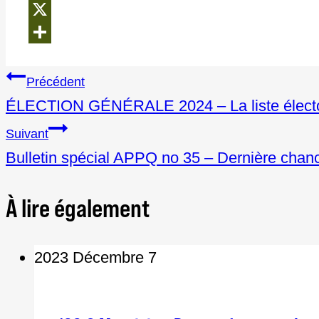
LinkedIn
X
Share
Navigation
Précédent
ÉLECTION GÉNÉRALE 2024 – La liste électora
de
Suivant
l'article
Bulletin spécial APPQ no 35 – Dernière chance 
À lire également
2023 Décembre 7