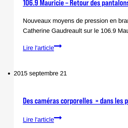
106.9 Mauricie – Retour des pantalon
Nouveaux moyens de pression en branl
Catherine Gaudreault sur le 106.9 Ma
106.9
Lire l'article
Mauricie
–
2015 septembre 21
Retour
des
pantalons
Des caméras corporelles » dans les p
de
camouflage
Des
Lire l'article
à