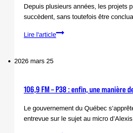
Depuis plusieurs années, les projets pi
succèdent, sans toutefois être conclu
L’enregistrement
Lire l'article
d’une
intervention
2026 mars 25
à
l’aide
du
106,9 FM – P38 : enfin, une manière d
cellulaire
personnel:
Le gouvernement du Québec s’apprête 
avantage
entrevue sur le sujet au micro d’Alex
ou