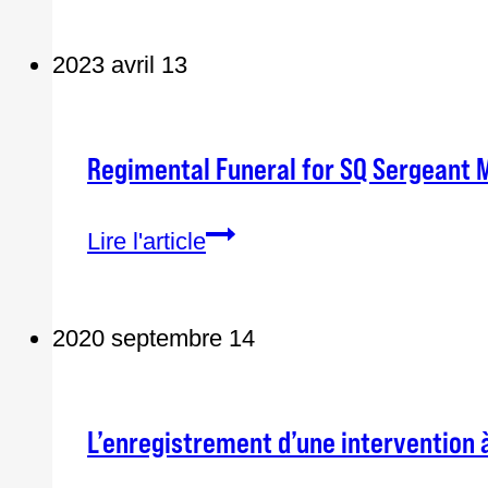
caméras
la
corporelles
2023 avril 13
police
»
dans
les
Regimental Funeral for SQ Sergeant
plus
brefs
Regimental
Lire l'article
délais
Funeral
«
for
2020 septembre 14
SQ
Sergeant
Maureen
L’enregistrement d’une intervention à
Breau