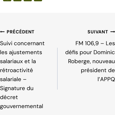
a
n
h
c
k
ar
e
e
e
b
dI
Navigation
PRÉCÉDENT
SUIVANT
o
n
de
Suivi concernant
FM 106,9 – Les
o
l'article
les ajustements
défis pour Dominic
k
salariaux et la
Roberge, nouveau
rétroactivité
président de
salariale –
l’APPQ
Signature du
décret
gouvernemental