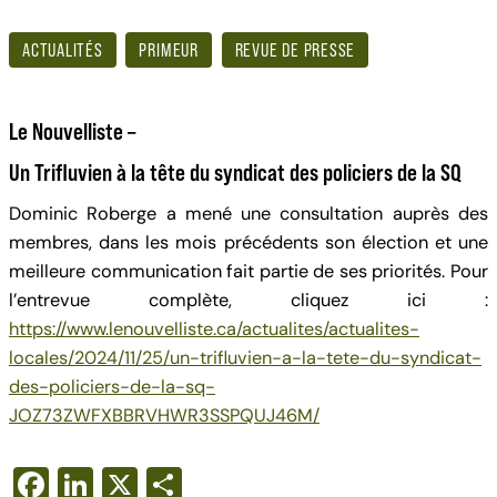
ACTUALITÉS
PRIMEUR
REVUE DE PRESSE
Le Nouvelliste –
Un Trifluvien à la tête du syndicat des policiers de la SQ
Dominic Roberge a mené une consultation auprès des
membres, dans les mois précédents son élection et une
meilleure communication fait partie de ses priorités. Pour
l’entrevue complète, cliquez ici :
https://www.lenouvelliste.ca/actualites/actualites-
locales/2024/11/25/un-trifluvien-a-la-tete-du-syndicat-
des-policiers-de-la-sq-
JOZ73ZWFXBBRVHWR3SSPQUJ46M/
F
Li
X
S