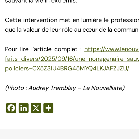
sauvant la vie in extremis.
Cette intervention met en lumière le professi
que la valeur de leur rôle au cœur de la commun
Pour lire l’article complet :
https://www.lenouve
faits-divers/2025/09/16/une-nonagenaire-sau
policiers-CX5Z3IU4BRG45MYQ4LKJAFZJZU/
(Photo : Audrey Tremblay – Le Nouvelliste)
F
Li
X
S
a
n
h
c
k
ar
e
e
e