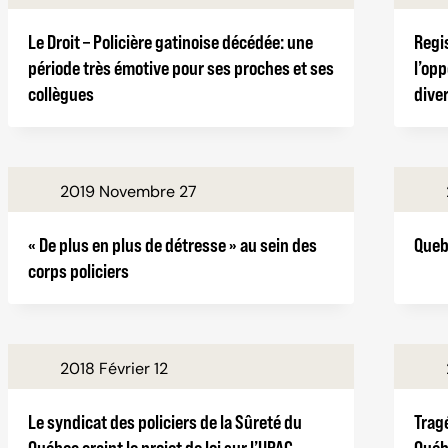
Le Droit – Policière gatinoise décédée: une
Regi
période très émotive pour ses proches et ses
l’opp
collègues
dive
2019 Novembre 27
« De plus en plus de détresse » au sein des
Queb
corps policiers
2018 Février 12
Le syndicat des policiers de la Sûreté du
Tragé
Québec craint le projet de loi sur l’UPAC
Québe