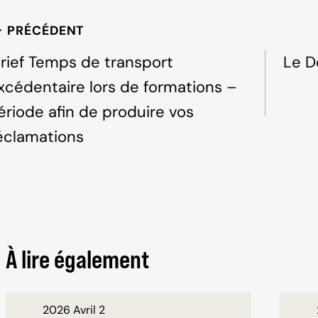
b
dI
avigation
PRÉCÉDENT
o
n
e
o
rief Temps de transport
Le D
k
xcédentaire lors de formations –
'article
ériode afin de produire vos
éclamations
À lire également
2026 Avril 2