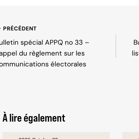
c
k
ar
e
e
e
b
dI
avigation
PRÉCÉDENT
o
n
e
o
ulletin spécial APPQ no 33 –
B
k
appel du règlement sur les
li
'article
ommunications électorales
À lire également