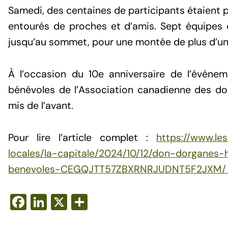
Samedi, des centaines de participants étaient p
entourés de proches et d’amis. Sept équipes 
jusqu’au sommet, pour une montée de plus d’un
À l’occasion du 10e anniversaire de l’événeme
bénévoles de l’Association canadienne des do
mis de l’avant.
Pour lire l’article complet
:
https://www.les
locales/la-capitale/2024/10/12/don-dorganes
benevoles-CEGQJTT57ZBXRNRJUDNT5F2JXM
F
Li
X
S
a
n
h