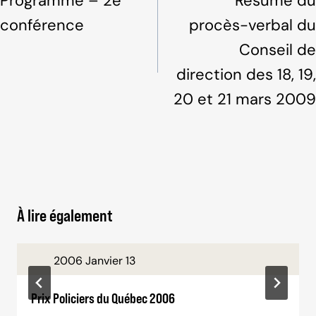
Programme – 2e
Résumé du
l'article
conférence
procès-verbal du
Conseil de
direction des 18, 19,
20 et 21 mars 2009
À lire également
2006 Janvier 13
Prix Policiers du Québec 2006