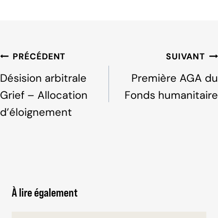
a
n
h
c
k
ar
e
e
e
b
dI
Navigation
PRÉCÉDENT
SUIVANT
o
n
de
Désision arbitrale
Première AGA du
o
l'article
Grief – Allocation
Fonds humanitaire
k
d’éloignement
À lire également