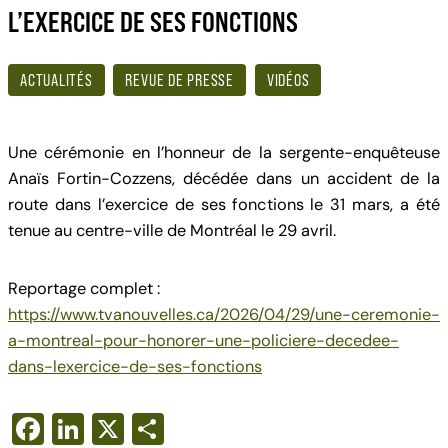
L’EXERCICE DE SES FONCTIONS
ACTUALITÉS
REVUE DE PRESSE
VIDÉOS
Une cérémonie en l’honneur de la sergente-enquêteuse
Anaïs Fortin-Cozzens, décédée dans un accident de la
route dans l’exercice de ses fonctions le 31 mars, a été
tenue au centre-ville de Montréal le 29 avril.
Reportage complet :
https://www.tvanouvelles.ca/2026/04/29/une-ceremonie-
a-montreal-pour-honorer-une-policiere-decedee-
dans-lexercice-de-ses-fonctions
F
Li
X
S