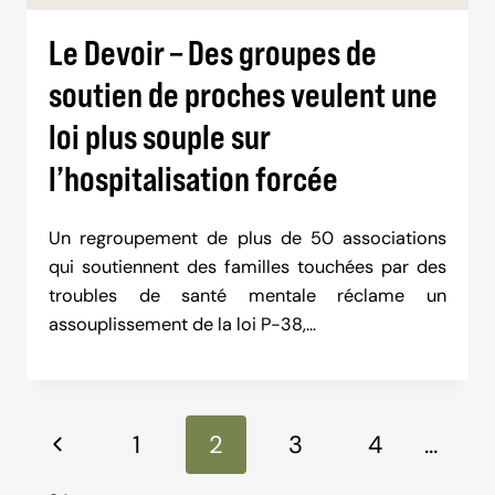
Le Devoir – Des groupes de
soutien de proches veulent une
loi plus souple sur
l’hospitalisation forcée
Un regroupement de plus de 50 associations
qui soutiennent des familles touchées par des
troubles de santé mentale réclame un
assouplissement de la loi P-38,…
Navigation
Previous
1
2
3
4
…
dans