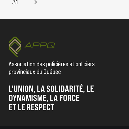
Page
la
Next
31
page
Page
Association des policières et policiers
provinciaux du Québec
L'UNION, LA SOLIDARITÉ, LE
DYNAMISME, LA FORCE
ET LE RESPECT