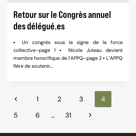
Retour sur le Congrès annuel
des délégué.es
▪ Un congrès sous le signe de la force
collective–page 1 ▪ Nicole Juteau devient
membre honorifique de l’APPQ–page 2 ▪ L’APPQ
fière de soutenir…
Navigation
Previous
1
2
3
4
dans
Page
la
Next
5
6
…
31
page
Page