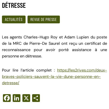
DÉTRESSE
ACTUALITÉS
REVUE DE PRESSE
Les agents Charles-Hugo Roy et Adam Lupien du poste
de la MRC de Pierre-De Saurel ont reçu un certificat de
reconnaissance pour avoir porté assistance à une
personne en détresse.
Pour lire l’article complet :
https://les2rives.com/deux-
braves-policiers-sauvent-la-vie-dune-personne-en-
detresse/
F
Li
X
S
a
n
h