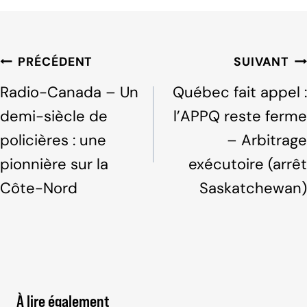
c
k
ar
e
e
e
b
dI
Navigation
PRÉCÉDENT
SUIVANT
o
n
de
Radio-Canada – Un
Québec fait appel :
o
l'article
demi-siècle de
l’APPQ reste ferme
k
policières : une
– Arbitrage
pionnière sur la
exécutoire (arrêt
Côte-Nord
Saskatchewan)
À lire également