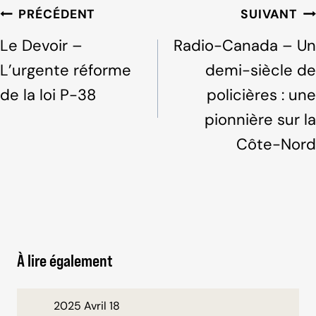
b
dI
Navigation
PRÉCÉDENT
SUIVANT
o
n
de
Le Devoir –
Radio-Canada – Un
o
l'article
L’urgente réforme
demi-siècle de
k
de la loi P-38
policières : une
pionnière sur la
Côte-Nord
À lire également
2025 Avril 18