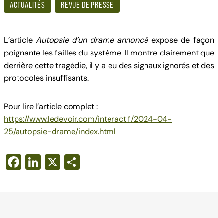
ACTUALITÉS
REVUE DE PRESSE
L’article
Autopsie d’un drame annoncé
expose de façon
poignante les failles du système. Il montre clairement que
derrière cette tragédie, il y a eu des signaux ignorés et des
protocoles insuffisants.
Pour lire l’article complet :
https://www.ledevoir.com/interactif/2024-04-
25/autopsie-drame/index.html
F
Li
X
S
a
n
h
c
k
ar
e
e
e