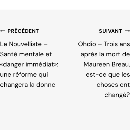
a
n
h
c
k
ar
e
e
e
b
dI
Navigation
PRÉCÉDENT
SUIVANT
o
n
de
Le Nouvelliste –
Ohdio – Trois ans
o
l'article
Santé mentale et
après la mort de
k
«danger immédiat»:
Maureen Breau,
une réforme qui
est-ce que les
changera la donne
choses ont
changé?