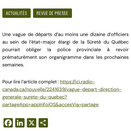
ACTUALITÉS
REVUE DE PRESSE
Une vague de départs d’au moins une dizaine d’officiers
au sein de l’état-major élargi de la Sûreté du Québec
pourrait obliger la police provinciale à revoir
prématurément son organigramme dans les prochaines
semaines.
Pour lire l’article complet :
https://ici.radio-
canada.ca/nouvelle/2241639/vague-depart-direction-
generale-surete-du-quebec?
partageApp=appInfoiOS&accesVia=partage
F
Li
X
S