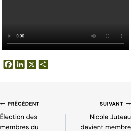
F
Li
X
S
a
n
h
c
k
ar
e
e
e
b
dI
Navigation
PRÉCÉDENT
SUIVANT
o
n
de
Élection des
Nicole Juteau
o
l'article
membres du
devient membre
k