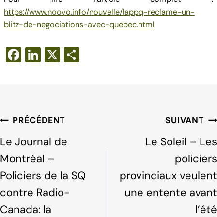
https://www.noovo.info/nouvelle/lappq-reclame-un-
blitz-de-negociations-avec-quebec.html
F
Li
X
S
a
n
h
c
k
ar
e
e
e
b
dI
Navigation
PRÉCÉDENT
SUIVANT
o
n
de
Le Journal de
Le Soleil – Les
o
l'article
Montréal –
policiers
k
Policiers de la SQ
provinciaux veulent
contre Radio-
une entente avant
Canada: la
l’été