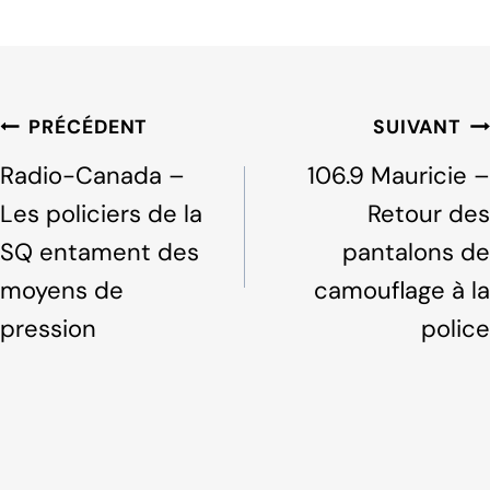
a
n
h
c
k
ar
e
e
e
b
dI
Navigation
PRÉCÉDENT
SUIVANT
o
n
de
Radio-Canada –
106.9 Mauricie –
o
l'article
Les policiers de la
Retour des
k
SQ entament des
pantalons de
moyens de
camouflage à la
pression
police