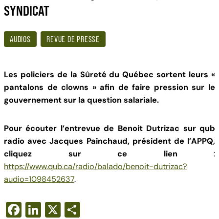
SYNDICAT
AUDIOS
REVUE DE PRESSE
Les policiers de la Sûreté du Québec sortent leurs «
pantalons de clowns » afin de faire pression sur le
gouvernement sur la question salariale.
Pour écouter l’entrevue de Benoit Dutrizac sur qub
radio avec Jacques Painchaud, président de l’APPQ,
cliquez sur ce lien
:
https://www.qub.ca/radio/balado/benoit-dutrizac?
audio=1098452637
.
F
Li
X
S