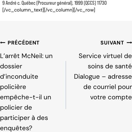
9 André c. Québec (Procureur général), 1999 (QCCS) 11730
[/vc_column_text][/vc_column][/vc_row]
Navigation
PRÉCÉDENT
SUIVANT
de
L’arrêt McNeil: un
Service virtuel de
l'article
dossier
soins de santé
d’inconduite
Dialogue – adresse
policière
de courriel pour
empêche-t-il un
votre compte
policier de
participer à des
enquêtes?