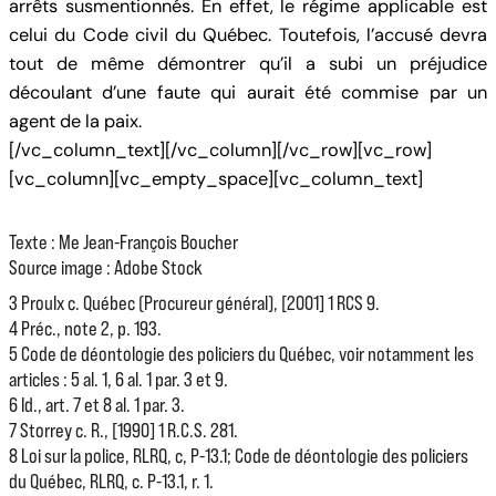
arrêts susmentionnés. En effet, le régime applicable est
celui du Code civil du Québec. Toutefois, l’accusé devra
tout de même démontrer qu’il a subi un préjudice
découlant d’une faute qui aurait été commise par un
agent de la paix.
[/vc_column_text][/vc_column][/vc_row][vc_row]
[vc_column][vc_empty_space][vc_column_text]
Texte : Me Jean-François Boucher
Source image : Adobe Stock
3 Proulx c. Québec (Procureur général), [2001] 1 RCS 9.
4 Préc., note 2, p. 193.
5 Code de déontologie des policiers du Québec, voir notamment les
articles : 5 al. 1, 6 al. 1 par. 3 et 9.
6 Id., art. 7 et 8 al. 1 par. 3.
7 Storrey c. R., [1990] 1 R.C.S. 281.
8 Loi sur la police, RLRQ, c, P-13.1; Code de déontologie des policiers
du Québec, RLRQ, c. P-13.1, r. 1.