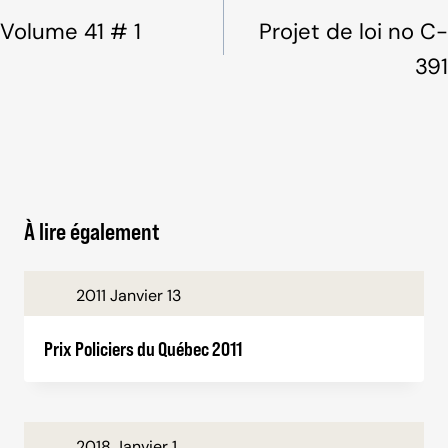
de
Volume 41 # 1
Projet de loi no C-
l'article
391
À lire également
2011 Janvier 13
Prix Policiers du Québec 2011
2018 Janvier 1