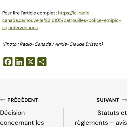
Pour lire l’article complet :
https://ici.radio-
canada.ca/nouvelle/2216105/patrouilles-police-emipic-
sq-interventions
(Photo : Radio-Canada / Annie-Claude Brisson)
F
Li
X
S
a
n
h
c
k
ar
e
e
e
b
dI
Navigation
PRÉCÉDENT
SUIVANT
o
n
de
Décision
Statuts et
o
l'article
concernant les
règlements – avis
k