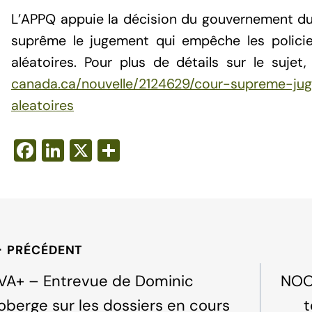
L’APPQ appuie la décision du gouvernement d
suprême le jugement qui empêche les policier
aléatoires. Pour plus de détails sur le sujet
canada.ca/nouvelle/2124629/cour-supreme-jug
aleatoires
F
Li
X
S
a
n
h
c
k
ar
e
e
e
b
dI
avigation
PRÉCÉDENT
o
n
e
o
VA+ – Entrevue de Dominic
NOOV
k
oberge sur les dossiers en cours
t