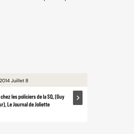
2014 Juillet 8
2024 Avr
chez les policiers de la SQ, (Guy
ICI Mauricie-
r), Le Journal de Joliette
nationale de 
Maureen Brea