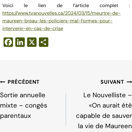
Voici le lien de l’article complet :
https://www.tvanouvelles.ca/2024/03/15/meurtre-de-
maureen-breau-les-policiers-mal-formes-pour-
intervenir-en-cas-de-crise
F
Li
X
S
a
n
h
c
k
ar
e
e
e
b
dI
Navigation
PRÉCÉDENT
SUIVANT
o
n
de
Sortie annuelle
Le Nouvelliste –
o
l'article
mixte – congés
«On aurait été
k
parentaux
capable de sauver
la vie de Maureen