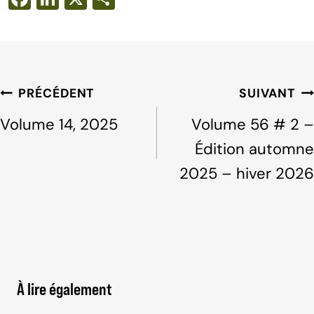
a
n
h
c
k
ar
e
e
e
b
dI
Navigation
PRÉCÉDENT
SUIVANT
o
n
de
Volume 14, 2025
Volume 56 # 2 –
o
l'article
Édition automne
k
2025 – hiver 2026
À lire également