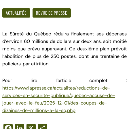
ACTUALITÉS
REVUE DE PRESSE
La Sûreté du Québec réduira finalement ses dépenses
d’environ 60 millions de dollars sur deux ans, soit moitié
moins que prévu auparavant. Ce deuxième plan prévoit
l’abolition de plus de 250 postes, dont une trentaine de
policiers, par attrition.
Pour lire l’article complet :
https://www.lapresse.ca/actualites/reductions-de-
services-en-securite-publique/quebec-accuse-de-
jouer-avec-le-feu/2025-12-01/des-coupes-de-
dizaines-de-millions-a-la-sq.php
F
Li
X
S