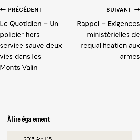
b
dI
Navigation
PRÉCÉDENT
SUIVANT
o
n
de
Le Quotidien – Un
Rappel – Exigences
o
l'article
policier hors
ministérielles de
k
service sauve deux
requalification aux
vies dans les
armes
Monts Valin
À lire également
2016 Avril 15