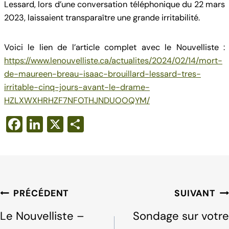
Lessard, lors d’une conversation téléphonique du 22 mars
2023, laissaient transparaître une grande irritabilité.
Voici le lien de l’article complet avec le Nouvelliste :
https://www.lenouvelliste.ca/actualites/2024/02/14/mort-
de-maureen-breau-isaac-brouillard-lessard-tres-
irritable-cinq-jours-avant-le-drame-
HZLXWXHRHZF7NFOTHJNDUOOQYM/
F
Li
X
S
a
n
h
c
k
ar
e
e
e
b
dI
Navigation
PRÉCÉDENT
SUIVANT
o
n
de
Le Nouvelliste –
Sondage sur votre
o
l'article